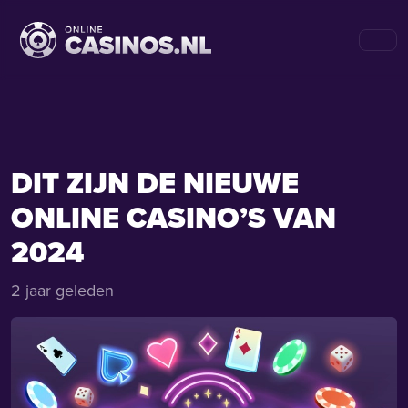
DIT ZIJN DE NIEUWE
ONLINE CASINO’S VAN
2024
2 jaar geleden