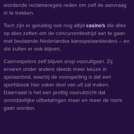
wordende reclameregels reden om zelf de aanvraag
in te trekken.
Toch zijn er gelukkig ook nog altijd
casino’s
die alles
op alles zetten om de concurrentiestrijd aan te gaan
met bestaande Nederlandse kansspelaanbieders – en
die zullen er ook blijven.
Casinospelers zelf blijven erop vooruitgaan. Zij
ervaren onder andere steeds meer keuze in
spelaanbod, waarbij de voorspelling is dat een
sportsbook hier vaker deel van uit zal maken.
Daarnaast is het een prettig vooruitzicht dat
onmiddellijke uitbetalingen meer en meer de norm
gaan worden.