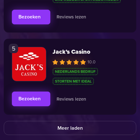
Bezoeken
Reviews lezen
5
Jack’s Casino
10.0
NEDERLANDS BEDRIJF
STORTEN MET IDEAL
Bezoeken
Reviews lezen
Meer laden