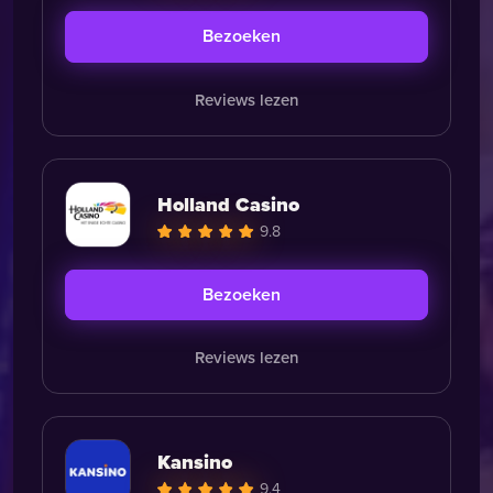
Bezoeken
Reviews lezen
Holland Casino
9.8
Bezoeken
Reviews lezen
Kansino
9.4