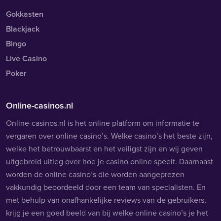
Gokkasten
Blackjack
Bingo
Live Casino
Poker
Online-casinos.nl
Online-casinos.nl is het online platform om informatie te
vergaren over online casino’s. Welke casino’s het beste zijn,
welke het betrouwbaarst en het veiligst zijn en wij geven
uitgebreid uitleg over hoe je casino online speelt. Daarnaast
worden de online casino’s die worden aangeprezen
vakkundig beoordeeld door een team van specialisten. En
met behulp van onafhankelijke reviews van de gebruikers,
krijg je een goed beeld van bij welke online casino’s je het