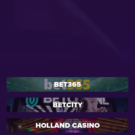
CASINO ERVARINGEN &
REVIEWS
BET365
BETCITY
HOLLAND CASINO