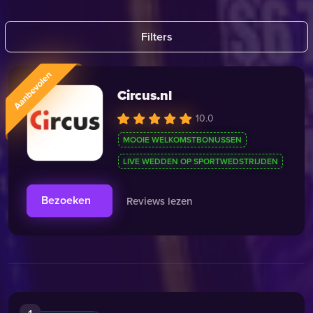
Filters
Circus.nl
10.0
MOOIE WELKOMSTBONUSSEN
LIVE WEDDEN OP SPORTWEDSTRIJDEN
Bezoeken
Reviews lezen