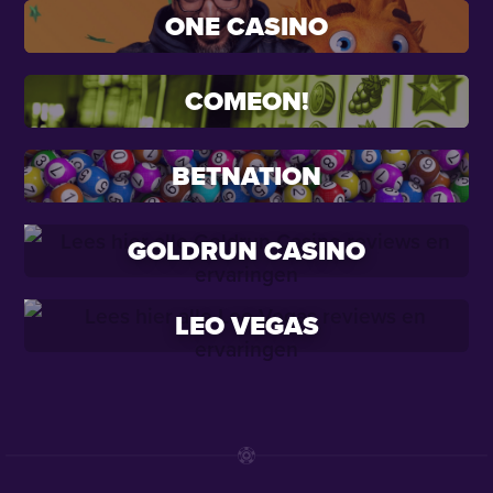
ONE CASINO
COMEON!
BETNATION
GOLDRUN CASINO
LEO VEGAS