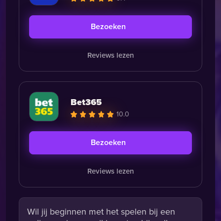
Bezoeken
Reviews lezen
Bet365
10.0
Bezoeken
Reviews lezen
Wil jij beginnen met het spelen bij een