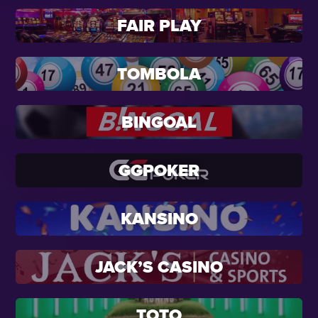
FAIR PLAY
TOMBOLA
BINGOAL
GGPOKER
KANSINO
JACK’S CASINO
TOTO