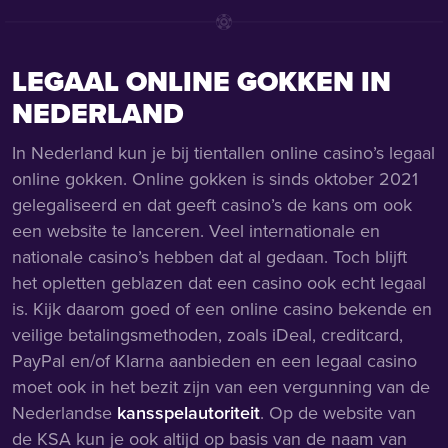
LEGAAL ONLINE GOKKEN IN
NEDERLAND
In Nederland kun je bij tientallen online casino’s legaal
online gokken. Online gokken is sinds oktober 2021
gelegaliseerd en dat geeft casino’s de kans om ook
een website te lanceren. Veel internationale en
nationale casino’s hebben dat al gedaan. Toch blijft
het opletten geblazen dat een casino ook echt legaal
is. Kijk daarom goed of een online casino bekende en
veilige betalingsmethoden, zoals iDeal, creditcard,
PayPal en/of Klarna aanbieden en een legaal casino
moet ook in het bezit zijn van een vergunning van de
Nederlandse
kansspelautoriteit
. Op de website van
de KSA kun je ook altijd op basis van de naam van