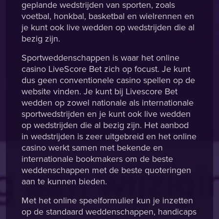
geplande wedstrijden van sporten, zoals
voetbal, honkbal, basketbal en wielrennen en
je kunt ook live wedden op wedstrijden die al
bezig zijn.
Sportweddenschappen is waar het online
casino LiveScore Bet zich op focust. Je kunt
dus geen conventionele casino spellen op de
website vinden. Je kunt bij Livescore Bet
wedden op zowel nationale als internationale
sportwedstrijden en je kunt ook live wedden
op wedstrijden die al bezig zijn. Het aanbod
in wedstrijden is zeer uitgebreid en het online
casino werkt samen met bekende en
internationale bookmakers om de beste
weddenschappen met de beste quoteringen
aan te kunnen bieden.
Met het online speelformulier kun je inzetten
op de standaard weddenschappen, handicaps