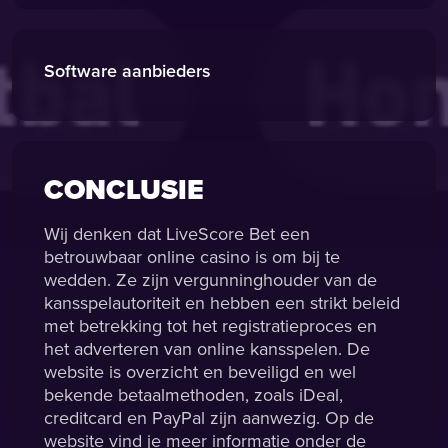
Software aanbieders
CONCLUSIE
Wij denken dat LiveScore Bet een
betrouwbaar online casino is om bij te
wedden. Ze zijn vergunninghouder van de
kansspelautoriteit en hebben een strikt beleid
met betrekking tot het registratieproces en
het adverteren van online kansspelen. De
website is overzicht en beveiligd en wel
bekende betaalmethoden, zoals iDeal,
creditcard en PayPal zijn aanwezig. Op de
website vind je meer informatie onder de