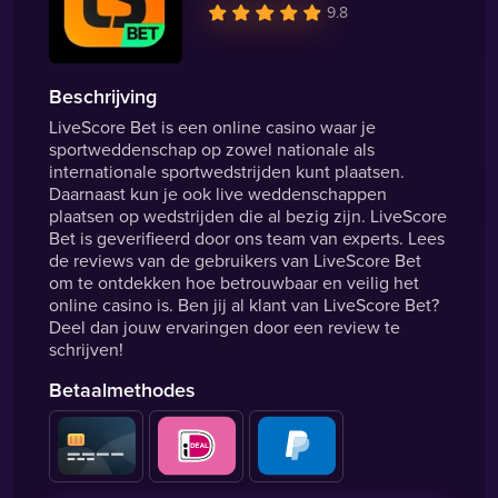
9.8
Beschrijving
LiveScore Bet is een online casino waar je
sportweddenschap op zowel nationale als
internationale sportwedstrijden kunt plaatsen.
Daarnaast kun je ook live weddenschappen
plaatsen op wedstrijden die al bezig zijn. LiveScore
Bet is geverifieerd door ons team van experts. Lees
de reviews van de gebruikers van LiveScore Bet
om te ontdekken hoe betrouwbaar en veilig het
online casino is. Ben jij al klant van LiveScore Bet?
Deel dan jouw ervaringen door een review te
schrijven!
Betaalmethodes