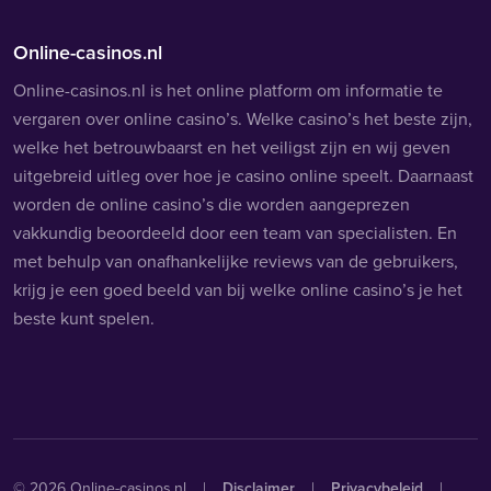
Online-casinos.nl
Online-casinos.nl is het online platform om informatie te
vergaren over online casino’s. Welke casino’s het beste zijn,
welke het betrouwbaarst en het veiligst zijn en wij geven
uitgebreid uitleg over hoe je casino online speelt. Daarnaast
worden de online casino’s die worden aangeprezen
vakkundig beoordeeld door een team van specialisten. En
met behulp van onafhankelijke reviews van de gebruikers,
krijg je een goed beeld van bij welke online casino’s je het
beste kunt spelen.
© 2026 Online-casinos.nl
|
Disclaimer
|
Privacybeleid
|