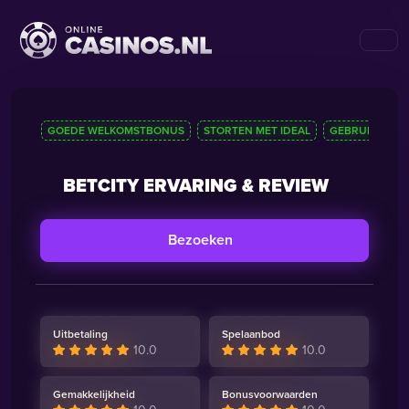
GOEDE WELKOMSTBONUS
STORTEN MET IDEAL
GEBRUIKSVRIE
BETCITY ERVARING & REVIEW
Bezoeken
Uitbetaling
Spelaanbod
10.0
10.0
Gemakkelijkheid
Bonusvoorwaarden