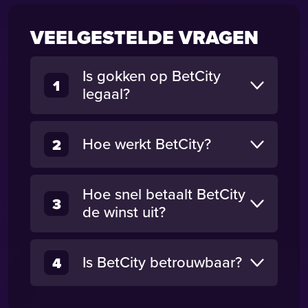
VEELGESTELDE
VRAGEN
Is gokken op BetCity
legaal?
Hoe werkt BetCity?
Hoe snel betaalt BetCity
de winst uit?
Is BetCity betrouwbaar?