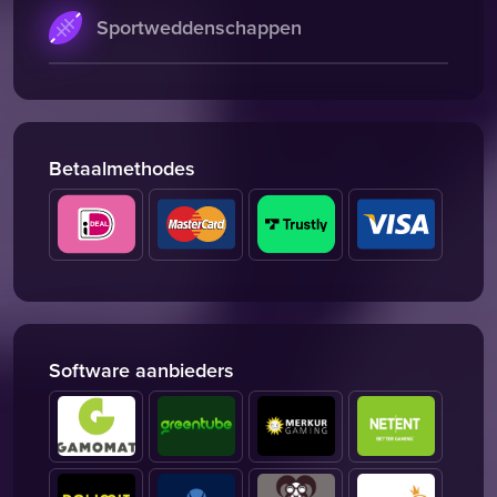
Sportweddenschappen
Betaalmethodes
Software aanbieders