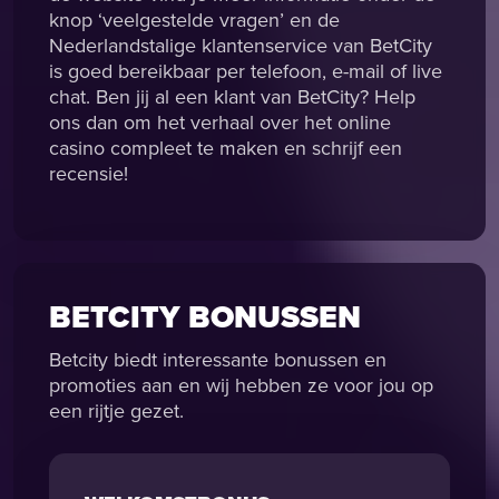
knop ‘veelgestelde vragen’ en de
Nederlandstalige klantenservice van BetCity
is goed bereikbaar per telefoon, e-mail of live
chat. Ben jij al een klant van BetCity? Help
ons dan om het verhaal over het online
casino compleet te maken en schrijf een
recensie!
BETCITY BONUSSEN
Betcity biedt interessante bonussen en
promoties aan en wij hebben ze voor jou op
een rijtje gezet.