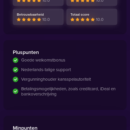
10.0
10.0
Betrouwbaarheid
Totaal score
10.0
10.0
Pluspunten
Goede welkomstbonus
Nederlands-talige support
Vergunninghouder kansspelautoriteit
Betalingsmogelijkheden, zoals creditcard, iDeal en
bankoverschrijving
Minpunten