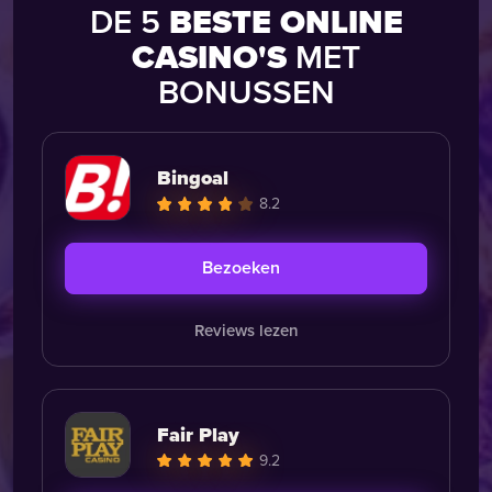
DE 5
BESTE ONLINE
CASINO'S
MET
BONUSSEN
Bingoal
8.2
Bezoeken
Reviews lezen
Fair Play
9.2