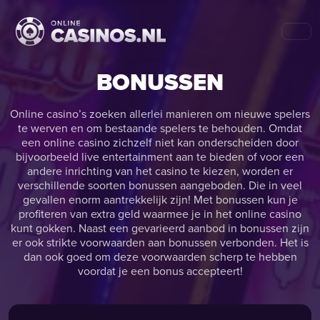
BONUSSEN
Online casino’s zoeken allerlei manieren om nieuwe spelers
te werven en om bestaande spelers te behouden. Omdat
een online casino zichzelf niet kan onderscheiden door
bijvoorbeeld live entertainment aan te bieden of voor een
andere inrichting van het casino te kiezen, worden er
verschillende soorten bonussen aangeboden. Die in veel
gevallen enorm aantrekkelijk zijn! Met bonussen kun je
profiteren van extra geld waarmee je in het online casino
kunt gokken. Naast een gevarieerd aanbod in bonussen zijn
er ook strikte voorwaarden aan bonussen verbonden. Het is
dan ook goed om deze voorwaarden scherp te hebben
voordat je een bonus accepteert!