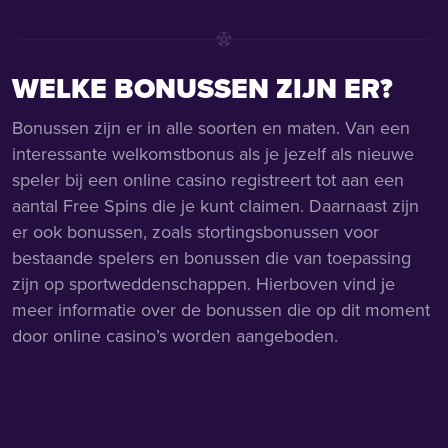
WELKE BONUSSEN ZIJN ER?
Bonussen zijn er in alle soorten en maten. Van een
interessante welkomstbonus als je jezelf als nieuwe
speler bij een online casino registreert tot aan een
aantal Free Spins die je kunt claimen. Daarnaast zijn
er ook bonussen, zoals stortingsbonussen voor
bestaande spelers en bonussen die van toepassing
zijn op sportweddenschappen. Hierboven vind je
meer informatie over de bonussen die op dit moment
door online casino’s worden aangeboden.