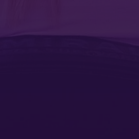
Dus het is altijd aan te raden om de voorwaarden van
het casino goed door te nemen.
MINIMAAL AANTAL KEREN
RONDSPELEN
Een belangrijke voorwaarde is hoe vaak je de bonus
moet inzetten voordat je jouw winst kan laten
uitkeren. Dat voorkomt namelijk dat je na slechts een
aantal speelbeurten je winst laat uitkeren en dat het
casino te veel geld verliest. Daarom hebben casino’s
deze veiligheidsmaatregel voor zichzelf ingebouwd.
WELKE SPELLEN MAG JE
SPELEN MET DE REFER-A-
FRIEND BONUS?
Met een Refer-a-friend bonus kun je in de basis weer