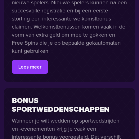
nieuwe spelers. Nieuwe spelers kunnen na een
succesvolle registratie en bij een eerste
storting een interessante welkomstbonus
claimen. Welkomstbonussen komen vaak in de
vorm van extra geld om mee te gokken en
Free Spins die je op bepaalde gokautomaten
kunt gebruiken.
Lees meer
BONUS
SPORTWEDDENSCHAPPEN
Wanneer je wilt wedden op sportwedstrijden
en -evenementen krijg je vaak een
interessante bonus voorgesteld. Dat verschilt