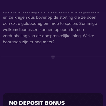
heten. Een welkomstbonus wordt uitgekeerd om
spelers te overtuigen om een account te registreren
en ze krijgen dus bovenop de storting die ze doen
een extra geldbedrag om mee te spelen. Sommige
welkomstbonussen kunnen oplopen tot een
verdubbeling van de oorspronkelijke inleg. Welke
bonussen zijn er nog meer?
NO DEPOSIT BONUS