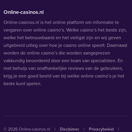
Online-casinos.nl
Online-casinos.nl is het online platform om informatie te
vergaren over online casino’s. Welke casino’s het beste zijn,
welke het betrouwbaarst en het veiligst zijn en wij geven
uitgebreid uitleg over hoe je casino online speelt. Daarnaast
worden de online casino’s die worden aangeprezen
vakkundig beoordeeld door een team van specialisten. En
met behulp van onafhankelijke reviews van de gebruikers,
krijg je een goed beeld van bij welke online casino’s je het
beste kunt spelen.
© 2026 Online-casinos.nl
|
Disclaimer
|
Privacybeleid
|