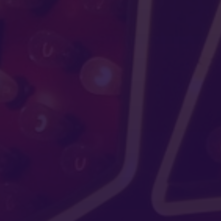
moeten spelen. Een welkomstbonus heb je in
verschillende soorten en maten, maar de meest
voorkomende welkomstbonus is extra geld op basis
van het bedrag dat je inlegt. Dit kan zelfs bij een
aantal casino’s oplopen tot een verdubbeling van je
inleg. Welkomstbonussen kunnen ook in de vorm van
Free Spins komen. Free Spins kun je inzetten voor
het spelen van video-machines en slotmachines.
WAAR MOET JE OP LETTEN?
Er zijn een aantal dingen waar je op moet letten als je
een welkomstbonus accepteert en we bespreken de
belangrijkste zaken zodat je precies weet waar je aan
toe bent als je een welkomstbonus accepteert. Let
ook goed op dat de voorwaarden van de