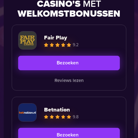
CASINO'S
MET
WELKOMSTBONUSSEN
Fair Play
9.2
Bezoeken
Reviews lezen
Betnation
9.8
Bezoeken