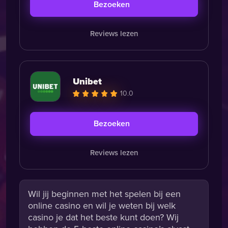
Bezoeken
Reviews lezen
Unibet
10.0
Bezoeken
Reviews lezen
Wil jij beginnen met het spelen bij een
online casino en wil je weten bij welk
casino je dat het beste kunt doen? Wij