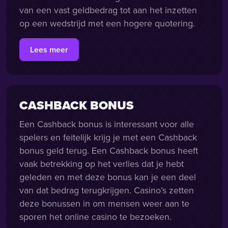
van een vast geldbedrag tot aan het inzetten
op een wedstrijd met een hogere quotering.
Lees meer
CASHBACK BONUS
Een Cashback bonus is interessant voor alle
spelers en feitelijk krijg je met een Cashback
bonus geld terug. Een Cashback bonus heeft
vaak betrekking op het verlies dat je hebt
geleden en met deze bonus kan je een deel
van dat bedrag terugkrijgen. Casino’s zetten
deze bonussen in om mensen weer aan te
sporen het online casino te bezoeken.