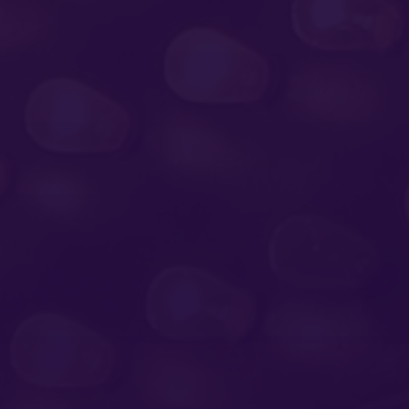
gespeeld kunnen worden met de welkomstbonus.
Vooraf moet een casino kenbaar maken welke spellen
je wel of juist niet met de bonus mag spelen. Dit kan
tevens een belangrijke beslissingsfactor voor jou zijn
of je de welkomstbonus wel of niet accepteert.
WAT IS DE MAXIMALE INZET
PER KEER?
Soms zit er ook een limiet aan de maximale inzet. Dat
voorkomt voor jou als speler dat je in één keer je
bonus inzet en voor het casino is het een extra
veiligheid dat een speler een groot winstbedrag laat
uitkeren als er met het bonusbedrag een geldprijs
wordt gewonnen. Het doel van het casino is natuurlijk
dat je vaker terugkeert en speelt.
WAT IS DE MINIMALE INLEG