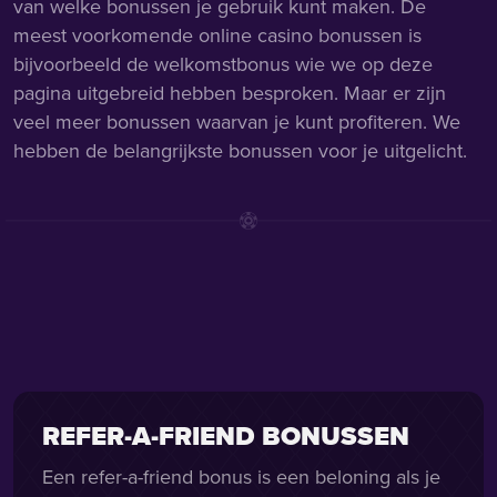
van welke bonussen je gebruik kunt maken. De
meest voorkomende online casino bonussen is
bijvoorbeeld de welkomstbonus wie we op deze
pagina uitgebreid hebben besproken. Maar er zijn
veel meer bonussen waarvan je kunt profiteren. We
hebben de belangrijkste bonussen voor je uitgelicht.
REFER-A-FRIEND BONUSSEN
Een refer-a-friend bonus is een beloning als je