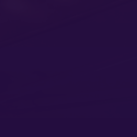
BIJ EEN WELKOMSTBONUS?
Dat verschilt per online casino, maar vrijwel iedere
bonus wordt pas toegankelijk als je een minimaal
bedrag inlegt. Dat kan soms € 10,- of € 20,- zijn.
Daarnaast is het ook goed om te controleren of je wel
met iedere betaalmethoden de bonus kan activeren.
Soms is het zo dat je een bonus niet kunt accepteren
als je voor een bepaalde betaalmethode, zoals iDeal
of creditcard kiest.
WETGEVING MET BETREKKING
TOT BONUSSEN
Iedere speler van 18 jaar of ouder kan online casino