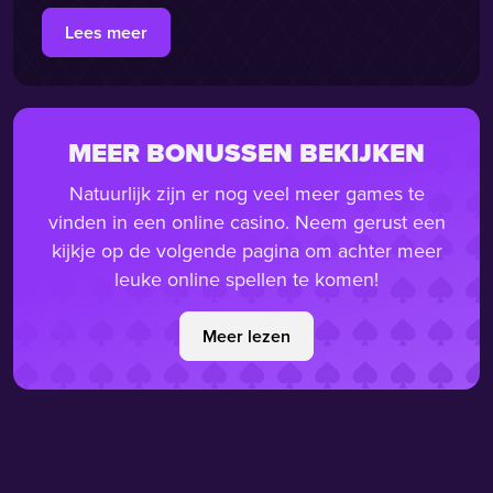
Lees meer
MEER BONUSSEN BEKIJKEN
Natuurlijk zijn er nog veel meer games te
vinden in een online casino. Neem gerust een
kijkje op de volgende pagina om achter meer
leuke online spellen te komen!
Meer lezen