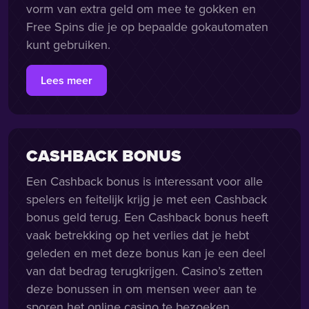
vorm van extra geld om mee te gokken en
Free Spins die je op bepaalde gokautomaten
kunt gebruiken.
Lees meer
CASHBACK BONUS
Een Cashback bonus is interessant voor alle
spelers en feitelijk krijg je met een Cashback
bonus geld terug. Een Cashback bonus heeft
vaak betrekking op het verlies dat je hebt
geleden en met deze bonus kan je een deel
van dat bedrag terugkrijgen. Casino’s zetten
deze bonussen in om mensen weer aan te
sporen het online casino te bezoeken.