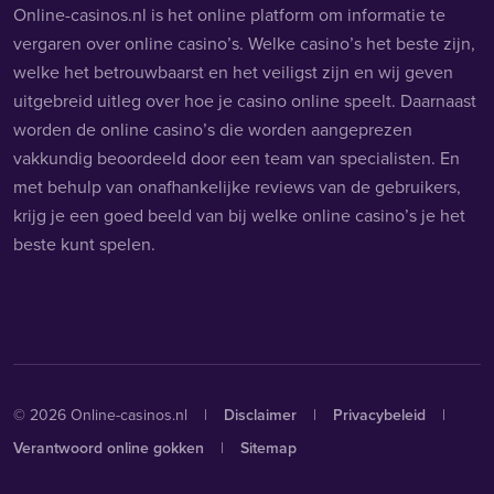
Online-casinos.nl is het online platform om informatie te
vergaren over online casino’s. Welke casino’s het beste zijn,
welke het betrouwbaarst en het veiligst zijn en wij geven
uitgebreid uitleg over hoe je casino online speelt. Daarnaast
worden de online casino’s die worden aangeprezen
vakkundig beoordeeld door een team van specialisten. En
met behulp van onafhankelijke reviews van de gebruikers,
krijg je een goed beeld van bij welke online casino’s je het
beste kunt spelen.
© 2026 Online-casinos.nl
|
Disclaimer
|
Privacybeleid
|
Verantwoord online gokken
|
Sitemap