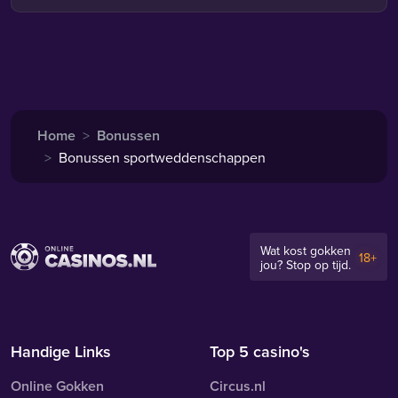
Home
Bonussen
Bonussen sportweddenschappen
Wat kost gokken
18+
jou? Stop op tijd.
Handige Links
Top 5 casino's
Online Gokken
Circus.nl