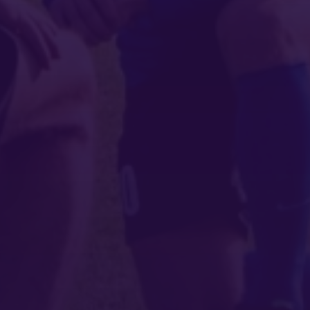
Er zijn een aantal dingen waar je op moet letten als je
een bonus sportweddenschappen accepteert en we
hebben de belangrijkste zaken voor je op een rijtje
gezet. Zo weet je precies waar je aan toe bent
wanneer je een bonus sportweddenschappen
accepteert. Let ook goed op dat de bonussen per
online casino kunnen afwijken. Dus het is altijd aan te
raden om de voorwaarden van het casino goed door
te nemen.
MINIMAAL AANTAL KEREN
INZETTEN
Een belangrijke voorwaarde is hoe vaak je de bonus
moet inzetten voordat je jouw winst kan laten
uitkeren. Dat voorkomt namelijk dat je na slechts een
aantal speelbeurten je winst laat uitkeren en dat het