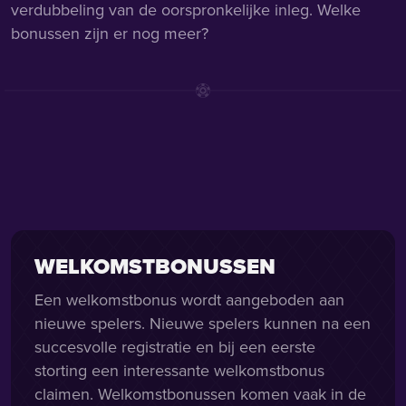
verdubbeling van de oorspronkelijke inleg. Welke
bonussen zijn er nog meer?
WELKOMSTBONUSSEN
Een welkomstbonus wordt aangeboden aan
nieuwe spelers. Nieuwe spelers kunnen na een
succesvolle registratie en bij een eerste
storting een interessante welkomstbonus
claimen. Welkomstbonussen komen vaak in de