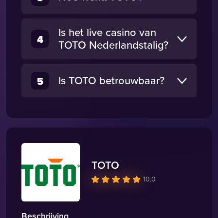
Is het live casino van
TOTO Nederlandstalig?
Is TOTO betrouwbaar?
TOTO
10.0
Beschrijving