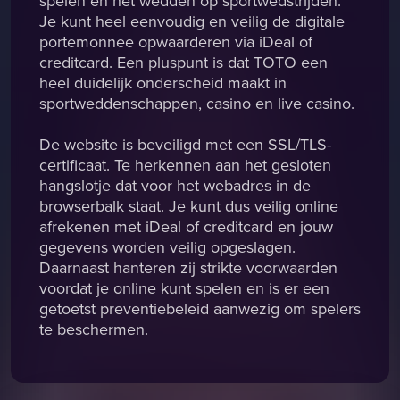
spelen en het wedden op sportwedstrijden.
Je kunt heel eenvoudig en veilig de digitale
portemonnee opwaarderen via iDeal of
creditcard. Een pluspunt is dat TOTO een
heel duidelijk onderscheid maakt in
sportweddenschappen, casino en live casino.
De website is beveiligd met een SSL/TLS-
certificaat. Te herkennen aan het gesloten
hangslotje dat voor het webadres in de
browserbalk staat. Je kunt dus veilig online
afrekenen met iDeal of creditcard en jouw
gegevens worden veilig opgeslagen.
Daarnaast hanteren zij strikte voorwaarden
voordat je online kunt spelen en is er een
getoetst preventiebeleid aanwezig om spelers
te beschermen.