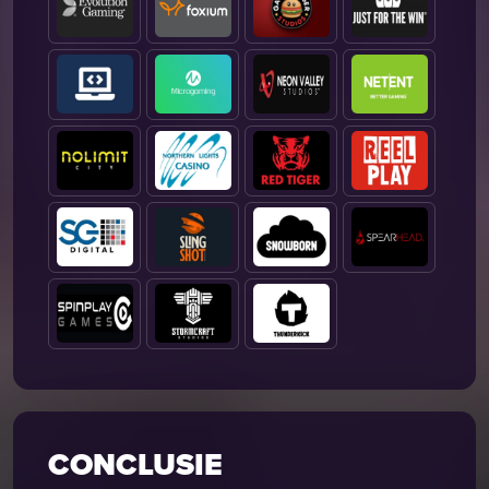
CONCLUSIE