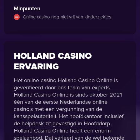
Minpunten
Online casino nog niet vrij van kinderziektes
HOLLAND CASINO
ERVARING
Het online casino Holland Casino Online is
geverifieerd door ons team van experts.
Holland Casino Online is sinds oktober 2021
één van de eerste Nederlandse online
casino’s met een vergunning van de
kansspelautoriteit. Het hoofdkantoor inclusief
de helpdesk zit gevestigd in Hoofddorp.
Holland Casino Online heeft een enorm
spelaanbod. Dat varieert van de wel bekende