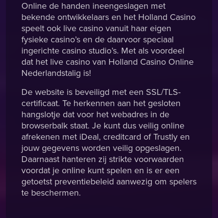
Online de handen ineengeslagen met
bekende ontwikkelaars en het Holland Casino
speelt ook live casino vanuit haar eigen
fysieke casino’s en de daarvoor speciaal
ingerichte casino studio’s. Met als voordeel
dat het live casino van Holland Casino Online
Nederlandstalig is!
De website is beveiligd met een SSL/TLS-
certificaat. Te herkennen aan het gesloten
hangslotje dat voor het webadres in de
browserbalk staat. Je kunt dus veilig online
afrekenen met iDeal, creditcard of Trustly en
jouw gegevens worden veilig opgeslagen.
Daarnaast hanteren zij strikte voorwaarden
voordat je online kunt spelen en is er een
getoetst preventiebeleid aanwezig om spelers
te beschermen.