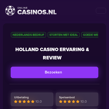
NEDERLANDS BEDRIJF
STORTEN MET IDEAL
GOEDE WELKOMS
HOLLAND CASINO ERVARING &
REVIEW
Bezoeken
Uitbetaling
Spelaanbod
10.0
10.0