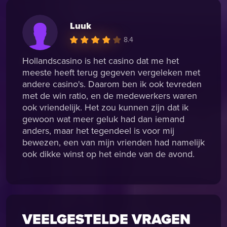
Luuk
8.4
Hollandscasino is het casino dat me het
meeste heeft terug gegeven vergeleken met
andere casino's. Daarom ben ik ook tevreden
met de win ratio, en de medewerkers waren
ook vriendelijk. Het zou kunnen zijn dat ik
gewoon wat meer geluk had dan iemand
anders, maar het tegendeel is voor mij
bewezen, een van mijn vrienden had namelijk
ook dikke winst op het einde van de avond.
VEELGESTELDE
VRAGEN