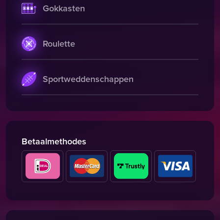
Gokkasten
Roulette
Sportweddenschappen
Betaalmethodes