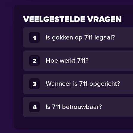
VEELGESTELDE
VRAGEN
Is gokken op 711 legaal?
Hoe werkt 711?
Wanneer is 711 opgericht?
Is 711 betrouwbaar?