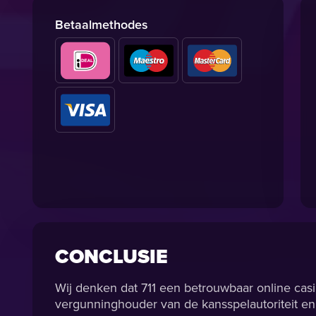
Betaalmethodes
CONCLUSIE
Wij denken dat 711 een betrouwbaar online casin
vergunninghouder van de kansspelautoriteit en