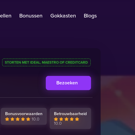
ellen
Bonussen
Gokkasten
Blogs
STORTEN MET IDEAL, MAESTRO OF CREDITCARD
Bezoeken
Bonusvoorwaarden
Betrouwbaarheid
10.0
10.0