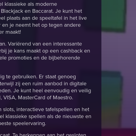
el klassieke als moderne
 Blackjack en Baccarat. Je kunt het
 plaats aan de speeltafel in het live
er en je neemt het op tegen andere
er maakt!
an. Variërend van een interessante
rbij je kans maakt op een cashback en
tuele promoties en de bijbehorende
ig te gebruiken. Er staat genoeg
rwijl zij een ruim aanbod in digitale
ieden. Je kunt heel eenvoudig en veilig
, VISA, MasterCard of Maestro.
lots, interactieve tafelspellen en het
owel klassieke spellen als de nieuwste en
beste speelervaring.
icaat. Te herkennen aan het gesloten