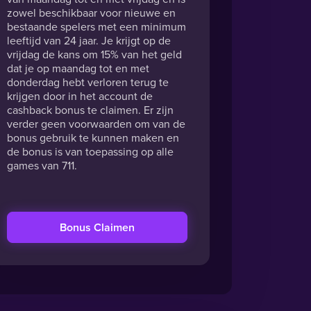
zowel beschikbaar voor nieuwe en
bestaande spelers met een minimum
leeftijd van 24 jaar. Je krijgt op de
vrijdag de kans om 15% van het geld
dat je op maandag tot en met
donderdag hebt verloren terug te
krijgen door in het account de
cashback bonus te claimen. Er zijn
verder geen voorwaarden om van de
bonus gebruik te kunnen maken en
de bonus is van toepassing op alle
games van 711.
Bonus Claimen