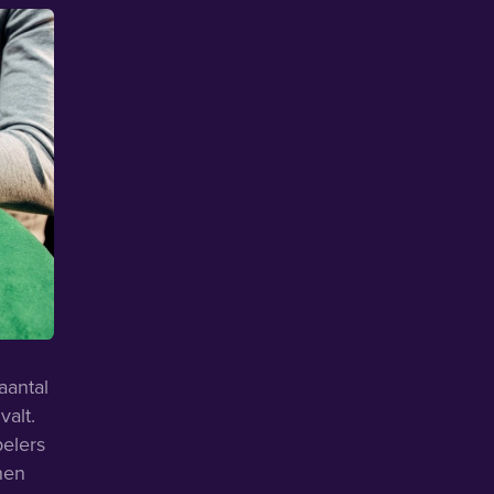
aantal
valt.
pelers
nen