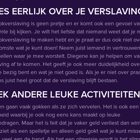
ES EERLIJK OVER JE VERSLAVIN
kverslaving is geen pretje en er komt ook een gevoel va
te bij kijken. Je wilt het liefste dat niemand weet dat je 
kverslaving te maken hebt en je praat er dus ook niet ov
tomste wat je kunt doen! Neem juist iemand in vertrouwe
tellen waar je mee worstelt. Diegene kan je helpen om va
ving af te komen. Het geeft je ook meer duidelijkheid ove
 bezig bent en wat je niet goed is. Als je er niet over praa
s juist heel groot dat de verslaving blijft bestaan.
EK ANDERE LEUKE ACTIVITEITE
n gaan vaak gokken als ze zich vervelen. Het is ook een
heid waarbij je ook nog eens kans maakt op leuke
dragen. Maar het is feit dat je vaker geld verliest dan wint
 ziet als een spelletje en alleen geld gokt wat je kunt misse
t veel aan de hand. Als het een obsessie wordt is het sli