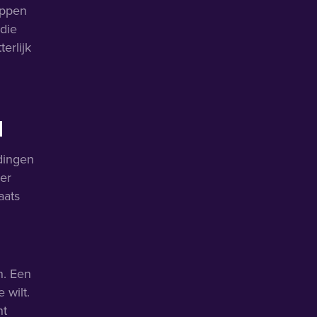
appen
die
erlijk
N
 dingen
er
aats
n. Een
 wilt.
nt