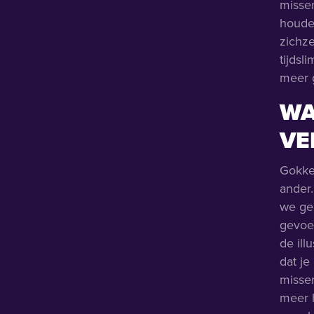
missen
houden
zichze
tijdsl
meer g
WA
VE
Gokken
ander.
we ge
gevoel
de ill
dat je
missen
meer h