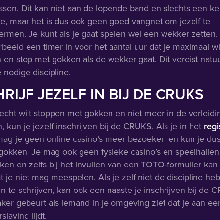
sen. Dit kan niet aan de lopende band en slechts een ke
e, maar het is dus ook geen goed vangnet om jezelf te
rmen. Je kunt als je gaat spelen wel een wekker zetten. 
rbeeld een timer in voor het aantal uur dat je maximaal wi
 en stop met gokken als de wekker gaat. Dit vereist natuur
 nodige discipline.
RIJF JEZELF IN BIJ DE CRUKS
 echt wilt stoppen met gokken en niet meer in de verleidin
 kun je jezelf inschrijven bij de CRUKS. Als je in het
regi
mag je geen online casino’s meer bezoeken en kun je dus
gokken. Je mag ook geen fysieke casino’s en speelhallen
en en zelfs bij het invullen van een TOTO-formulier kan
at je niet mag meespelen. Als je zelf niet de discipline he
 in te schrijven, kan ook een naaste je inschrijven bij de 
ker gebeurt als iemand in je omgeving ziet dat je aan ee
slaving lijdt.