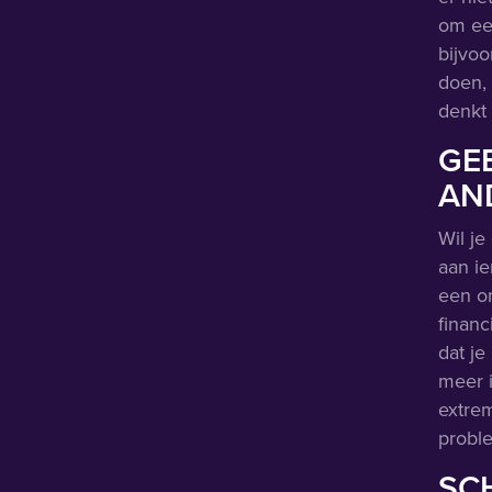
om ee
bijvoo
doen, 
denkt 
GE
AN
Wil je
aan ie
een on
financ
dat je
meer i
extrem
probl
SC