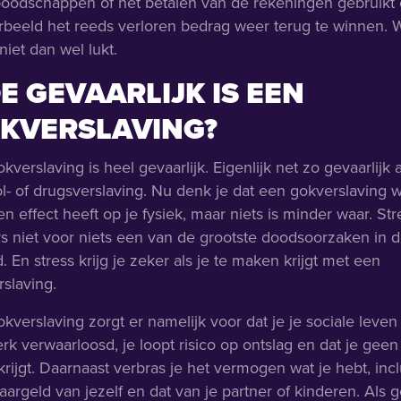
boodschappen of het betalen van de rekeningen gebruikt
rbeeld het reeds verloren bedrag weer terug te winnen. 
niet dan wel lukt.
E GEVAARLIJK IS EEN
KVERSLAVING?
kverslaving is heel gevaarlijk. Eigenlijk net zo gevaarlijk 
l- of drugsverslaving. Nu denk je dat een gokverslaving 
en effect heeft op je fysiek, maar niets is minder waar. Str
 niet voor niets een van de grootste doodsoorzaken in 
. En stress krijg je zeker als je te maken krijgt met een
slaving.
kverslaving zorgt er namelijk voor dat je je sociale leven
rk verwaarloosd, je loopt risico op ontslag en dat je geen
rijgt. Daarnaast verbras je het vermogen wat je hebt, incl
aargeld van jezelf en dat van je partner of kinderen. Als 