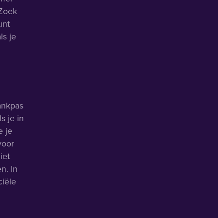
 Zoek
unt
ls je
ankpas
s je in
e je
voor
iet
n. In
ciële