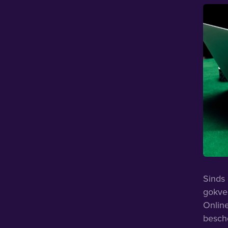
Sinds 
gokver
Online
besch