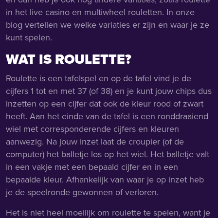
in het live casino en multiwheel rouletten. In onze
blog vertellen we welke variaties er zijn en waar je ze
kunt spelen.
WAT IS ROULETTE?
Roulette is een tafelspel en op de tafel vind je de
cijfers 1 tot en met 37 (of 38) en je kunt jouw chips dus
inzetten op een cijfer dat ook de kleur rood of zwart
heeft. Aan het einde van de tafel is een ronddraaiend
wiel met corresponderende cijfers en kleuren
aanwezig. Na jouw inzet laat de croupier (of de
computer) het balletje los op het wiel. Het balletje valt
in een vakje met een bepaald cijfer en in een
bepaalde kleur. Afhankelijk van waar je op inzet heb
je de speelronde gewonnen of verloren.
Het is niet heel moeilijk om roulette te spelen, want je