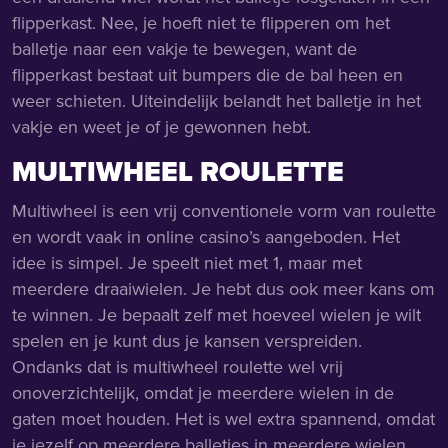
flipperkast. Nee, je hoeft niet te flipperen om het
balletje naar een vakje te bewegen, want de
flipperkast bestaat uit bumpers die de bal heen en
weer schieten. Uiteindelijk belandt het balletje in het
vakje en weet je of je gewonnen hebt.
MULTIWHEEL ROULETTE
Multiwheel is een vrij conventionele vorm van roulette
en wordt vaak in online casino’s aangeboden. Het
idee is simpel. Je speelt niet met 1, maar met
meerdere draaiwielen. Je hebt dus ook meer kans om
te winnen. Je bepaalt zelf met hoeveel wielen je wilt
spelen en je kunt dus je kansen verspreiden.
Ondanks dat is multiwheel roulette wel vrij
onoverzichtelijk, omdat je meerdere wielen in de
gaten moet houden. Het is wel extra spannend, omdat
je jezelf op meerdere balletjes in meerdere wielen