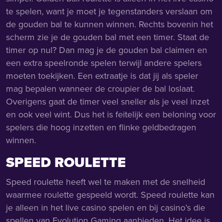
te spelen, want je moet je tegenstanders verslaan om
de gouden bal te kunnen winnen. Rechts bovenin het
scherm zie je de gouden bal met een timer. Staat de
timer op nul? Dan mag je de gouden bal claimen en
een extra speelronde spelen terwijl andere spelers
moeten toekijken. Een extraatje is dat jij als speler
mag bepalen wanneer de croupier de bal loslaat.
Overigens gaat de timer veel sneller als je veel inzet
en ook veel wint. Dus het is feitelijk een beloning voor
spelers die hoog inzetten en flinke geldbedragen
winnen.
SPEED ROULETTE
Speed roulette heeft wel te maken met de snelheid
waarmee roulette gespeeld wordt. Speed roulette kan
je alleen in het live casino spelen en bij casino’s die
spellen van Evolution Gaming aanbieden. Het idee is