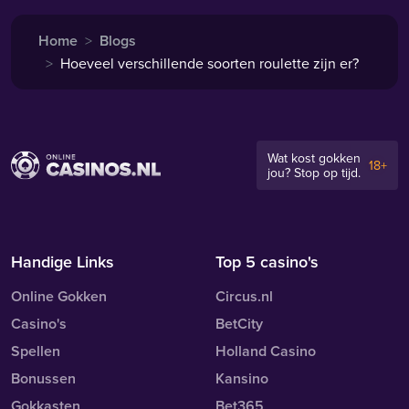
Home
Blogs
Hoeveel verschillende soorten roulette zijn er?
Wat kost gokken
18+
jou? Stop op tijd.
Handige Links
Top 5 casino's
Online Gokken
Circus.nl
Casino's
BetCity
Spellen
Holland Casino
Bonussen
Kansino
Gokkasten
Bet365