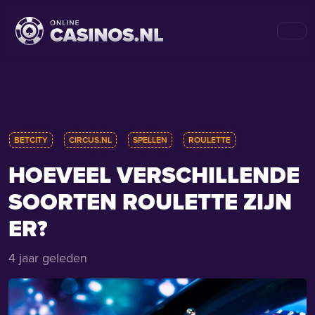
BETCITY
CIRCUS.NL
SPELLEN
ROULETTE
HOEVEEL VERSCHILLENDE
SOORTEN ROULETTE ZIJN
ER?
4 jaar geleden