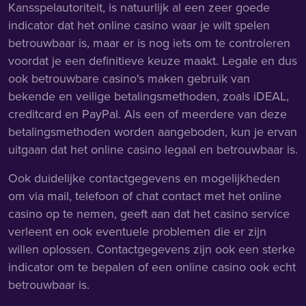
Kansspelautoriteit, is natuurlijk al een zeer goede
indicator dat het online casino waar je wilt spelen
betrouwbaar is, maar er is nog iets om te controleren
voordat je een definitieve keuze maakt. Legale en dus
ook betrouwbare casino's maken gebruik van
bekende en veilige betalingsmethoden, zoals iDEAL,
creditcard en PayPal. Als een of meerdere van deze
betalingsmethoden worden aangeboden, kun je ervan
uitgaan dat het online casino legaal en betrouwbaar is.
Ook duidelijke contactgegevens en mogelijkheden
om via mail, telefoon of chat contact met het online
casino op te nemen, geeft aan dat het casino service
verleent en ook eventuele problemen die er zijn
willen oplossen. Contactgegevens zijn ook een sterke
indicator om te bepalen of een online casino ook echt
betrouwbaar is.