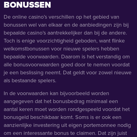
BONUSSEN
De online casino’s verschillen op het gebied van
bonussen wel van elkaar en de aanbiedingen zijn bij
bepaalde casino’s aantrekkelijker dan bij de andere.
Toch is enige voorzichtigheid geboden, want flinke
welkomstbonussen voor nieuwe spelers hebben
bepaalde voorwaarden. Daarom is het verstandig om
alle bonusvoorwaarden goed door te nemen voordat
je een beslissing neemt. Dat geldt voor zowel nieuwe
als bestaande spelers.
In de voorwaarden kan bijvoorbeeld worden
aangegeven dat het bonusbedrag minimaal een
aantal keren moet worden rondgespeeld voordat het
bonusgeld beschikbaar komt. Soms is er ook een
aanzienlijke investering uit eigen portemonnee nodig
om een interessante bonus te claimen. Dat zijn juist