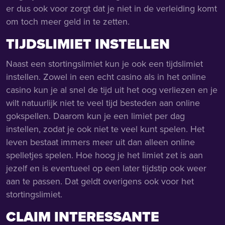
er dus ook voor zorgt dat je niet in de verleiding komt
om toch meer geld in te zetten.
TIJDSLIMIET INSTELLEN
Naast een stortingslimiet kun je ook een tijdslimiet
instellen. Zowel in een echt casino als in het online
casino kun je al snel de tijd uit het oog verliezen en je
wilt natuurlijk niet te veel tijd besteden aan online
gokspellen. Daarom kun je een limiet per dag
instellen, zodat je ook niet te veel kunt spelen. Het
leven bestaat immers meer uit dan alleen online
spelletjes spelen. Hoe hoog je het limiet zet is aan
jezelf en is eventueel op een later tijdstip ook weer
aan te passen. Dat geldt overigens ook voor het
stortingslimiet.
CLAIM INTERESSANTE