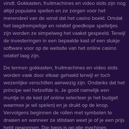
vindt. Gokkasten, fruitmachines en video slots zijn nog
altijd populaire spellen en ze zorgen voor het
merendeel van de winst dat het casino boekt. Omdat
het laagdrempelige en relatief goedkope spelletjes
zijn worden ze simpelweg het vaakst gespeeld. Terwijl
de investeringen in een bepaalde kast of een stukje
software voor op de website van het online casino
relatief laag zijn.
De termen gokkasten, fruitmachines en video slots
worden vaak door elkaar gehaald terwijl er toch
wezenlijke verschillen aanwezig zijn. Ondanks dat het
principe wel hetzelfde is. Je gooit namelijk een
muntje in de kast (of online selecteer je het budget
waarmee je wil spelen) en je drukt op de knop.
Vervolgens beginnen de rollen met symbolen te
draaien en wanneer ze stilstaan weet je of je een prijs
hebt gewonnen. Die basis is op alle machines