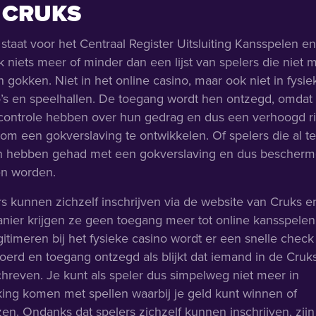
 CRUKS
staat voor het Centraal Register Uitsluiting Kansspelen en
ijk niets meer of minder dan een lijst van spelers die niet 
gokken. Niet in het online casino, maar ook niet in fysie
o’s en speelhallen. De toegang wordt hen ontzegd, omdat
controle hebben over hun gedrag en dus een verhoogd ri
om een gokverslaving te ontwikkelen. Of spelers die al te
 hebben gehad met een gokverslaving en dus bescher
n worden.
s kunnen zichzelf inschrijven via de website van Cruks e
nier krijgen ze geen toegang meer tot online kansspelen.
gitimeren bij het fysieke casino wordt er een snelle check
oerd en toegang ontzegd als blijkt dat iemand in de Cruks
hreven. Je kunt als speler dus simpelweg niet meer in
ing komen met spellen waarbij je geld kunt winnen of
zen. Ondanks dat spelers zichzelf kunnen inschrijven, zijn