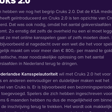
UKS 2.0
n hebben we nog het begrip Cruks 2.0. Dat de KSA medi
eeft geïntroduceerd en Cruks 2.0 is ten opzichte van Cr
erd. Dat was ook nodig, omdat het aantal gokverslaafden
mt. Zo ernstig dat zelfs de overheid nu een ei moet leg
at ze met online kansspelen gaan of zelfs moeten doen. 
bijvoorbeeld al nagedacht over een wet die het voor spel
elijk maakt om voor meer dan € 800,- per maand te gok
astische, maar noodzakelijke oplossing om het aantal
slaafden in Nederland terug te dringen.
derlandse Kansspelautoriteit
wil met Cruks 2.0 het voor
rs en anderen eenvoudiger en duidelijker maken wat het
el van Cruks is. Er is bijvoorbeeld een bezinningsperiod
 toegevoegd. Spelers die zich hebben ingeschreven voo
ens 6 maanden hebben nu dus de mogelijkheid om binne
de inschrijving terug te trekken. Het wordt ook makkelijk