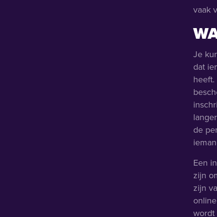
vaak v
WA
Je kun
dat ie
heeft.
besch
inschr
langer
de per
iemand
Een in
zijn o
zijn v
online
wordt