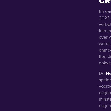
CR
En da
2023 h
verbet
toenee
over w
wordt 
onmog
Een dr
gokver
De
Ne
spele
voorde
dagen
minst
dagen 