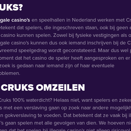
UKS?
egale casino’s
en speelhallen in Nederland werken met Cr
tekent dat spelers, die ingeschreven staan, ook bij geen 
 casino kunnen spelen. Zowel bij fysieke vestigingen als o
egale casino’s kunnen dus ook iemand inschrijven bij de 
r vreemd speelgedrag wordt geconstateerd. Maar dus wel 
oment dat het casino de speler heeft aangesproken en er
oek is gedaan naar iemand zijn of haar eventuele
oblemen.
 CRUKS OMZEILEN
Cruks 100% waterdicht? Helaas niet, want spelers en zeke
rs met een verslaving gaan op zoek naar andere mogelij
 gokverslaving te voeden. Dat betekent dat ze vaak bij il
’s gaan spelen met alle gevolgen van dien. We hoeven nie
gen dat het spelen bij illegale casino’s niet alleen risicovol 