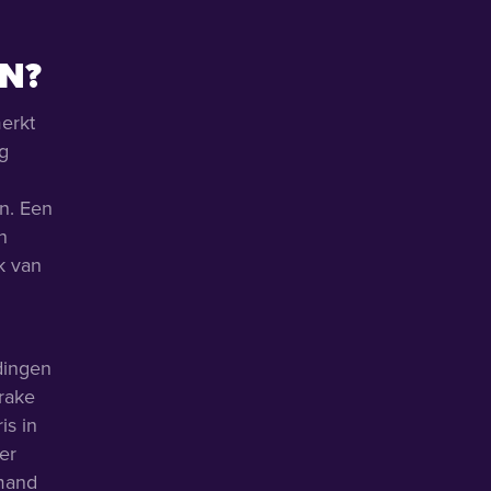
N?
merkt
g
n. Een
n
k van
dingen
prake
is in
er
emand