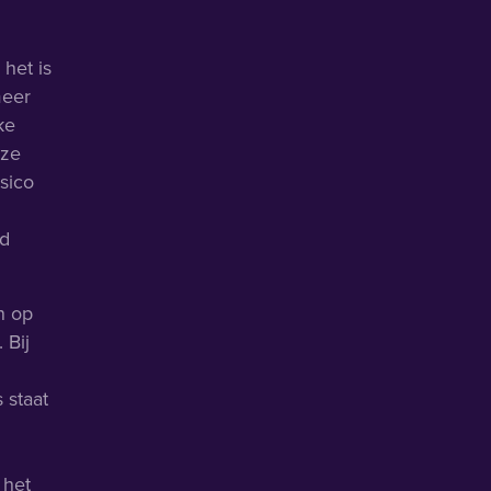
 het is
meer
ke
 ze
sico
md
n op
 Bij
 staat
 het