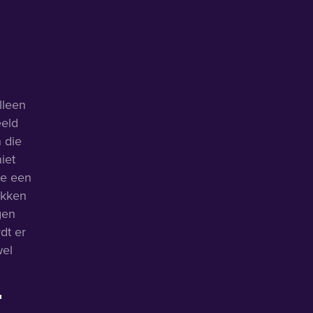
lleen
eeld
 die
iet
te een
okken
gen
dt er
wel
T