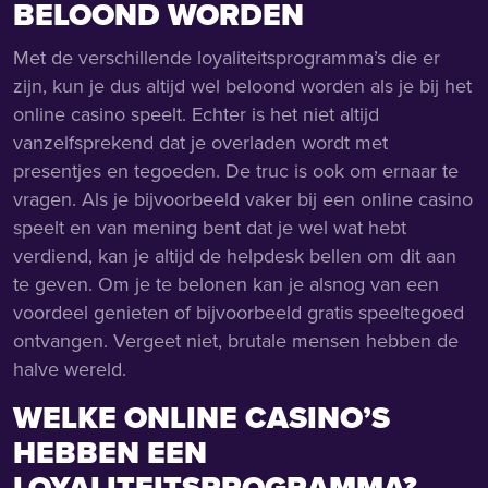
BELOOND WORDEN
Met de verschillende loyaliteitsprogramma’s die er
zijn, kun je dus altijd wel beloond worden als je bij het
online casino speelt. Echter is het niet altijd
vanzelfsprekend dat je overladen wordt met
presentjes en tegoeden. De truc is ook om ernaar te
vragen. Als je bijvoorbeeld vaker bij een online casino
speelt en van mening bent dat je wel wat hebt
verdiend, kan je altijd de helpdesk bellen om dit aan
te geven. Om je te belonen kan je alsnog van een
voordeel genieten of bijvoorbeeld gratis speeltegoed
ontvangen. Vergeet niet, brutale mensen hebben de
halve wereld.
WELKE ONLINE CASINO’S
HEBBEN EEN
LOYALITEITSPROGRAMMA?