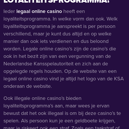
Ieder
legaal online casino
heeft een
loyaliteitsprogramma. In welke vorm dan ook. Welk
loyaliteitsprogramma je aanspreekt is per persoon
verschillend, maar je kunt dus altijd en op welke
manier dan ook iets verdienen en dus beloond
worden. Legale online casino’s zijn de casino’s die
ook in het bezit zijn van een vergunning van de
Nederlandse Kansspelautoriteit en zich aan de
opgelegde regels houden. Op de website van een
legaal online casino vind je altijd het logo van de KSA
onderaan de website.
Ook illegale online casino’s bieden
loyaliteitsprogramma’s aan, maar wees je ervan
bewust dat het ook illegaal is om bij deze casino’s te
spelen. Als persoon kun je een geldboete krijgen,
maar je riskeert ook een straf. Zoals een taakstraf of