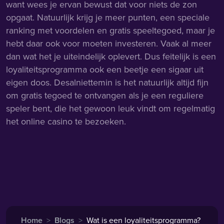
want wees je ervan bewust dat voor niets de zon
opgaat. Natuurlijk krijg je meer punten, een speciale
ranking met voordelen en gratis speeltegoed, maar je
hebt daar ook voor moeten investeren. Vaak al meer
dan wat het je uiteindelijk oplevert. Dus feitelijk is een
loyaliteitsprogramma ook een beetje een sigaar uit
eigen doos. Desalniettemin is het natuurlijk altijd fijn
om gratis tegoed te ontvangen als je een reguliere
speler bent, die het gewoon leuk vindt om regelmatig
het online casino te bezoeken.
Home
Blogs
Wat is een loyaliteitsprogramma?