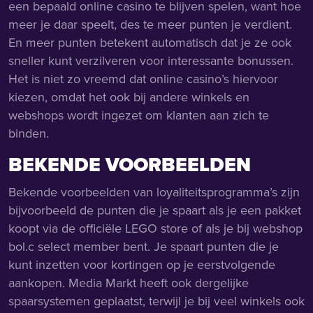
een bepaald online casino te blijven spelen, want hoe
meer je daar speelt, des te meer punten je verdient.
En meer punten betekent automatisch dat je ze ook
sneller kunt verzilveren voor interessante bonussen.
Het is niet zo vreemd dat online casino’s hiervoor
kiezen, omdat het ook bij andere winkels en
webshops wordt ingezet om klanten aan zich te
binden.
BEKENDE VOORBEELDEN
Bekende voorbeelden van loyaliteitsprogramma’s zijn
bijvoorbeeld de punten die je spaart als je een pakket
koopt via de officiële LEGO store of als je bij webshop
bol.c select member bent. Je spaart punten die je
kunt inzetten voor kortingen op je eerstvolgende
aankopen. Media Markt heeft ook dergelijke
spaarsystemen geplaatst, terwijl je bij veel winkels ook