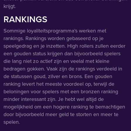
krijgt.
RANKINGS
Sommige loyaliteitsprogramma’s werken met
rankings. Rankings worden gebaseerd op je
speelgedrag en je inzetten. High rollers zullen eerder
een gouden status krijgen dan bijvoorbeeld spelers
die lang niet zo actief zijn en veelal met kleine
bedragen gokken. Vaak zijn de rankings verdeeld in
de statussen goud, zilver en brons. Een gouden
ranking levert het meeste voordeel op, terwijl de
beloningen voor spelers met een bronzen ranking
minder interessant zijn. Je hebt wel altijd de
mogelijkheid om een hogere ranking te bemachtigen
door bijvoorbeeld meer geld te storten en meer te
spelen.