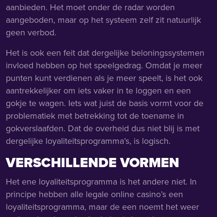
aanbieden. Het moet onder de radar worden
aangeboden, maar op het systeem zelf zit natuurlijk
geen verbod.
Het is ook een feit dat dergelijke beloningssystemen
invloed hebben op het speelgedrag. Omdat je meer
punten kunt verdienen als je meer speelt, is het ook
aantrekkelijker om iets vaker in te loggen en een
gokje te wagen. Iets wat juist de basis vormt voor de
problematiek met betrekking tot de toename in
gokverslaafden. Dat de overheid dus niet blij is met
dergelijke loyaliteitsprogramma’s, is logisch.
VERSCHILLENDE VORMEN
Het ene loyaliteitsprogramma is het andere niet. In
principe hebben alle legale online casino’s een
loyaliteitsprogramma, maar de een noemt het weer