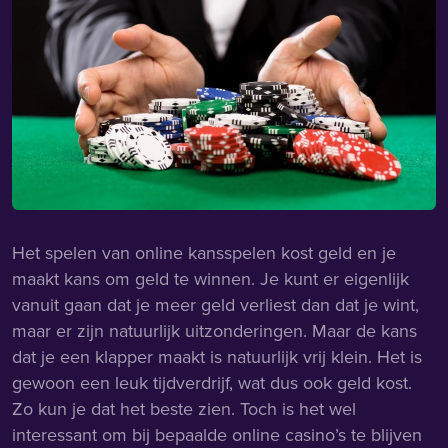
Het spelen van online kansspelen kost geld en je
maakt kans om geld te winnen. Je kunt er eigenlijk
vanuit gaan dat je meer geld verliest dan dat je wint,
maar er zijn natuurlijk uitzonderingen. Maar de kans
dat je een klapper maakt is natuurlijk vrij klein. Het is
gewoon een leuk tijdverdrijf, wat dus ook geld kost.
Zo kun je dat het beste zien. Toch is het wel
interessant om bij bepaalde online casino’s te blijven