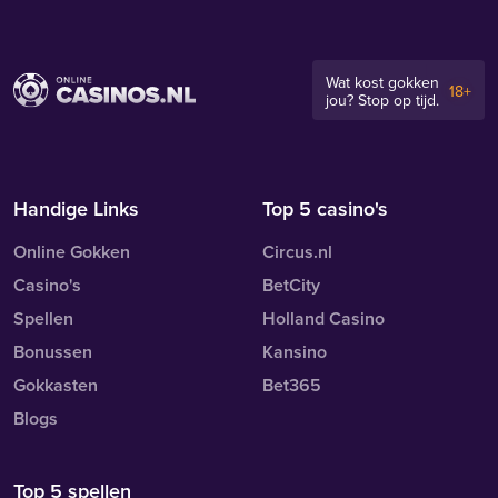
Wat kost gokken
18+
jou? Stop op tijd.
Handige Links
Top 5 casino's
Online Gokken
Circus.nl
Casino's
BetCity
Spellen
Holland Casino
Bonussen
Kansino
Gokkasten
Bet365
Blogs
Top 5 spellen