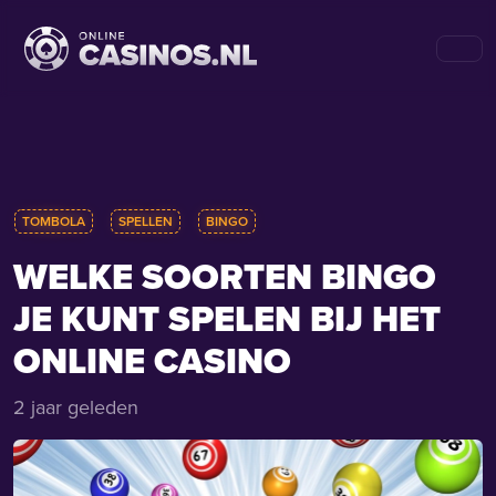
TOMBOLA
SPELLEN
BINGO
WELKE SOORTEN BINGO
JE KUNT SPELEN BIJ HET
ONLINE CASINO
2 jaar geleden