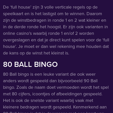
De ‘full house’ zijn 3 volle verticale regels op de
speelkaart en is het lastigst om te winnen. Daarom
zijn de winstbedragen in ronde 1 en 2 wat kleiner en
in de derde ronde het hoogst. Er zijn ook varianten in
online casino’s waarbij ronde 1 en/of 2 worden
overgeslagen en dat je direct kunt spelen voor de ‘full
house’. Je moet er dan wel rekening mee houden dat
de kans op de winst het kleinst is.
80 BALL BINGO
80 Ball bingo is een leuke variant die ook weer
anders wordt gespeeld dan bijvoorbeeld 90 Ball
bingo. Zoals de naam doet vermoeden wordt het spel
met 80 cijfers, icoontjes of afbeeldingen gespeeld.
Het is ook de snelste variant waarbij vaak met
kleinere bedragen wordt gespeeld. Kenmerkend aan