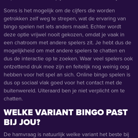
Soms is het mogelijk om de cijfers die worden
getrokken zelf weg te strepen, wat de ervaring van
bingo spelen net iets anders maakt. Echter wordt
deze optie vrijwel nooit gekozen, omdat je vaak in
een chatroom met andere spelers zit. Je hebt dus de
mogelijkheid om met andere spelers te chatten en
dus de interactie op te zoeken. Waar veel spelers ook
ontzettend druk mee zijn en feitelijk nog weinig oog
hebben voor het spel an sich. Online bingo spelen is
dus op sociaal vlak goed voor het contact met de
buitenwereld. Uiteraard ben je niet verplicht om te
chatten.
WELKE VARIANT BINGO PAST
BIJ JOU?
De hamvraag is natuurlijk welke variant het beste bij