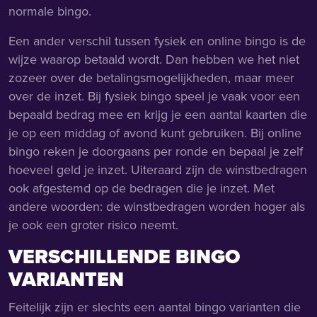
normale bingo.
Een ander verschil tussen fysiek en online bingo is de
wijze waarop betaald wordt. Dan hebben we het niet
zozeer over de betalingsmogelijkheden, maar meer
over de inzet. Bij fysiek bingo speel je vaak voor een
bepaald bedrag mee en krijg je een aantal kaarten die
je op een middag of avond kunt gebruiken. Bij online
bingo reken je doorgaans per ronde en bepaal je zelf
hoeveel geld je inzet. Uiteraard zijn de winstbedragen
ook afgestemd op de bedragen die je inzet. Met
andere woorden: de winstbedragen worden hoger als
je ook een groter risico neemt.
VERSCHILLENDE BINGO
VARIANTEN
Feitelijk zijn er slechts een aantal bingo varianten die