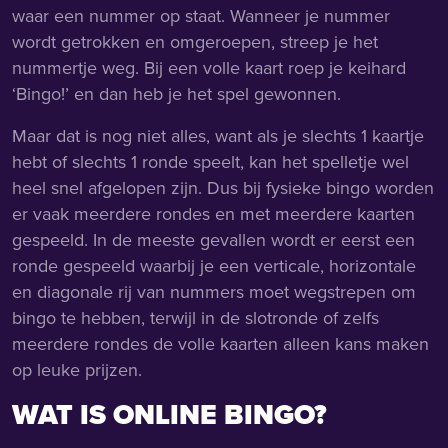
waar een nummer op staat. Wanneer je nummer
wordt getrokken en omgeroepen, streep je het
nummertje weg. Bij een volle kaart roep je keihard
‘Bingo!’ en dan heb je het spel gewonnen.
Maar dat is nog niet alles, want als je slechts 1 kaartje
hebt of slechts 1 ronde speelt, kan het spelletje wel
heel snel afgelopen zijn. Dus bij fysieke bingo worden
er vaak meerdere rondes en met meerdere kaarten
gespeeld. In de meeste gevallen wordt er eerst een
ronde gespeeld waarbij je een verticale, horizontale
en diagonale rij van nummers moet wegstrepen om
bingo te hebben, terwijl in de slotronde of zelfs
meerdere rondes de volle kaarten alleen kans maken
op leuke prijzen.
WAT IS ONLINE BINGO?