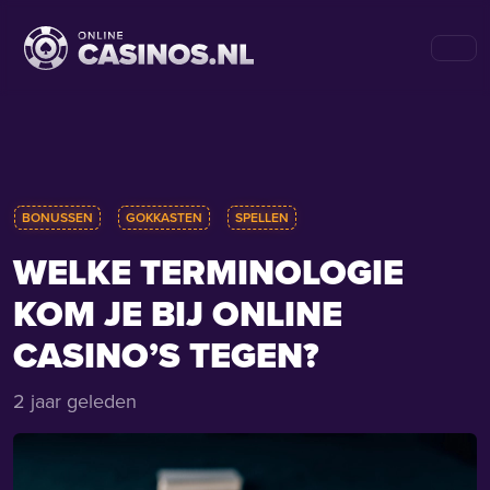
BONUSSEN
GOKKASTEN
SPELLEN
WELKE TERMINOLOGIE
KOM JE BIJ ONLINE
CASINO’S TEGEN?
2 jaar geleden