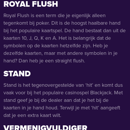
ROYAL FLUSH
Royal Flush is een term die je eigenlijk alleen
tegenkomt bij poker. Dit is de hoogst haalbare hand
bij het populaire kaartspel. De hand bestaat dan uit de
kaarten 10, J, Q, K en A. Het is belangrijk dat de
symbolen op de kaarten hetzelfde zijn. Heb je
dezelfde kaarten, maar met andere symbolen in je
hand? Dan heb je een straight flush.
STAND
Stand is het tegenovergestelde van ‘hit’ en komt dus
vaak voor bij het populaire casinospel Blackjack. Met
stand geef je bij de dealer aan dat je het bij de
kaarten in je hand houd. Terwijl je met ‘hit’ aangeeft
dat je een extra kaart wilt.
VERMENIGVULDIGER