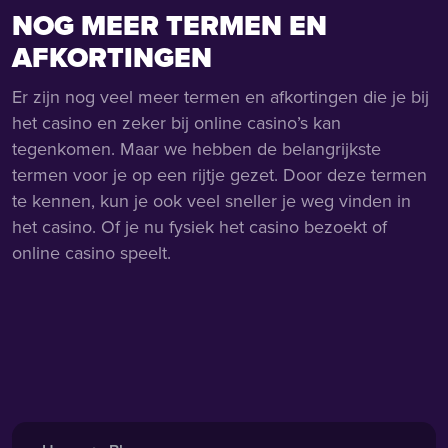
NOG MEER TERMEN EN
AFKORTINGEN
Er zijn nog veel meer termen en afkortingen die je bij
het casino en zeker bij online casino’s kan
tegenkomen. Maar we hebben de belangrijkste
termen voor je op een rijtje gezet. Door deze termen
te kennen, kun je ook veel sneller je weg vinden in
het casino. Of je nu fysiek het casino bezoekt of
online casino speelt.