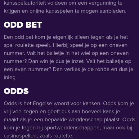
kansspelautoriteit voldoen om een vergunning te
krijgen en online kansspelen te mogen aanbieden.
ODD BET
Een odd bet kom je eigenlijk alleen tegen als je het
spel roulette speelt. Hierbij speel je op een oneven
nummer. Valt het balletje in het wiel op een oneven
nummer? Dan win je dus je inzet. Valt het balletje op
een even nummer? Dan verlies je de ronde en dus je
inleg.
ODDS
Odds is het Engelse woord voor kansen. Odds kom je
vrij veel tegen en geeft dus aan hoeveel kans je
maakt als je een bepaalde weddenschap plaatst. Odds
kom je tegen bij sportweddenschappen, maar ook bij
casinospellen, zoals roulette.