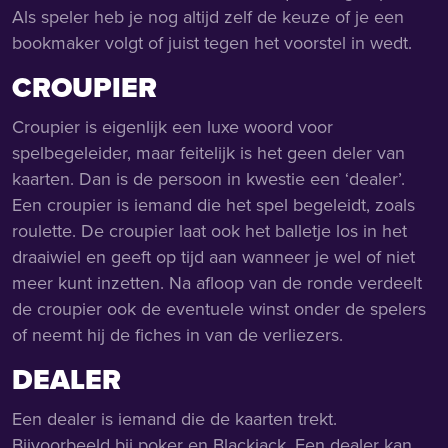
Als speler heb je nog altijd zelf de keuze of je een
bookmaker volgt of juist tegen het voorstel in wedt.
CROUPIER
Croupier is eigenlijk een luxe woord voor
spelbegeleider, maar feitelijk is het geen deler van
kaarten. Dan is de persoon in kwestie een ‘dealer’.
Een croupier is iemand die het spel begeleidt, zoals
roulette. De croupier laat ook het balletje los in het
draaiwiel en geeft op tijd aan wanneer je wel of niet
meer kunt inzetten. Na afloop van de ronde verdeelt
de croupier ook de eventuele winst onder de spelers
of neemt hij de fiches in van de verliezers.
DEALER
Een dealer is iemand die de kaarten trekt.
Bijvoorbeeld bij poker en Blackjack. Een dealer kan