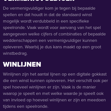
De vermenigvuldiger kom je tegen bij bepaalde
spellen en dat houdt in dat de standaard winst
mogelijk wordt verdubbeld in een specifieke
speelronde. Vaak wordt voor aanvang van het spel
aangegeven welke cijfers of combinaties of bepaalde
weddenschappen een vermenigvuldiger kunnen
opleveren. Waarbij je dus kans maakt op een groot
winstbedrag.
WINLIJNEN
Winlijnen zijn het aantal lijnen op een digitale gokkast
die een winst kunnen opleveren. Het verschilt ook per
spel hoeveel winlijnen er zijn. Vaak is de manier
waarop je speelt en met welke waarde je speelt ook
van invloed op hoeveel winlijnen er zijn en meedoen
tijdens een speelronde.