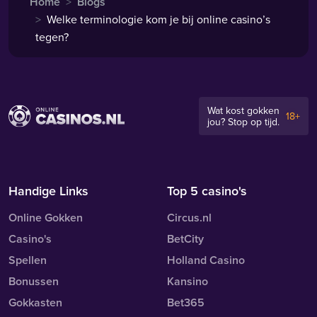
Home
Blogs
Welke terminologie kom je bij online casino’s
tegen?
Wat kost gokken
18+
jou? Stop op tijd.
Handige Links
Top 5 casino's
Online Gokken
Circus.nl
Casino's
BetCity
Spellen
Holland Casino
Bonussen
Kansino
Gokkasten
Bet365